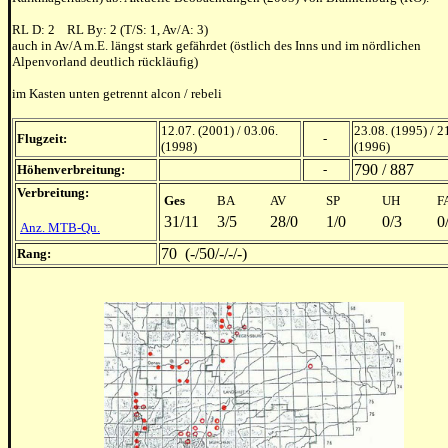
RL D: 2 RL By: 2 (T/S: 1, Av/A: 3)
auch in Av/A m.E. längst stark gefährdet (östlich des Inns und im nördlichen
Alpenvorland deutlich rückläufig)
im Kasten unten getrennt alcon / rebeli
12.07. (2001) / 03.06.
23.08. (1995) / 2
Flugzeit:
-
(1998)
(1996)
790 / 887
Höhenverbreitung:
-
Verbreitung:
Ges
BA
AV
SP
UH
F
31/11
3/5
28/0
1/0
0/3
0
Anz. MTB-Qu.
70 (-/50/-/-/-)
Rang: