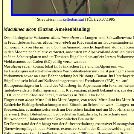
Streuwiesen im
Zellerbachtal
(TÖL), 26.07.1995
Maculinea alcon
(
Enzian-Ameisenbläuling
)
Zwei ökologische Varianten:
Maculinea alcon
an Lungen- und Schwalbenwurz-
in Feuchtlebensräumen,
Maculinea rebeli
an Kreuzenzian an Trockenstandorten
Schwerpunkt von
Maculinea alcon
im Ammer-Loisach-Hügelland, dort auf Stre
in den Mooren noch relativ verbreitet, ansonsten im Alpenvorland deutlich rückl
auf den Schotterplatten und im Tertiären Hügelland bis auf ein letztes Vorkomm
Viehlassmoos bei Gaden (ED) völlig verschwunden.
Maculinea rebeli
kommt lokal im Fränkischen Jura und im Alpenraum vor.
Im Frankenjura auf schafbeweideten Wacholderheiden mit (meist geringem) Kre
Vorkommen sowie an einer Bahnböschung bei Neuburg / Donau. Im Unterbayeri
Hügelland sehr lokal auf Kalksandmagerrasen bei Freinhausen (PAF), v.a. auf
Biotopneuanlagen im Umfeld des Windsberg. Im Alpenraum sehr lokal auf exten
rinderbeweideten Kalkmagerrasen mit Kreuzenzian, aktuell bekannt u.a. aus der
(TÖL) und dem Kloo-Aschertal, durchwegs in 700-900m Höhe.
Flugzeit von
alcon
Mitte Juli bis Mitte August, von
rebeli
Mitte Juni bis Mitte J
Zahlreiche Eiablagebeobachtungen und Eifunde an Schwalbenwurz-, Lungen- u
Kreuzenzian, ausnahmsweise auch am Deutschen Enzian und am Moor-Enzian (
perennis
). Beim Blütenbesuch beobachtet an Kratzdisteln, Färberscharte und
Blutweiderich, Hahnenfuß und Gewöhnlicher Braunelle.
Der Fortbestand der Art hängt von der Aufrechterhaltung extensiver Nutzungsfo
(Streuwiesenpflege in den Mooren, extensive Schaf- oder Rinderbeweidung auf
Kalkmagerrasen) ab. Aktuelle Beobachtungen (2005) von Brannenburg (RO).