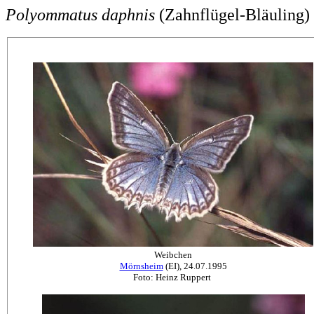
Polyommatus daphnis
(Zahnflügel-Bläuling)
Weibchen
Mörnsheim
(EI), 24.07.1995
Foto: Heinz Ruppert