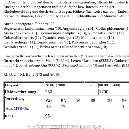
Im Alpenvorland und auf den Schotterplatten ausgestorben, offensichtlich durch
Rückgang der Kalkmagerrasen infolge Aufgabe bzw. Intensivierung der
Rinderbeweidung und durch Aufforstungen. Frühere Nachweise u.a. vom Tauben
bei Wolfratshausen, Deisenhofen, Mangfalltal, Schleißheim und München-Aubi
Anzahl der eigenen Fundorte: 20
Begleitarten: Lasiommata maera (16), Argynnis aglaja (14), Colias phicomone (1
Aricia artaxerxes (13), Coenonympha pamphilus (13), Nymphalis urticae (13),
Colias alfacariensis (12), Cyaniris semiargus (12), Melitaea athalia (12),
Erebia aethiops (11), Cupido minimus (11), Polyommatus coridon (11),
Ochlodes venatus (11), Erebia oeme (10) und Maculinea arion (10).
Eine gezielte Nachsuche nach weiteren aktuellen Vorkommen wäre u.a. an folge
Orten sehr wünschenswert: Wank (8432/4), Letten / Jachenau (8335/3), Gruberec
(8336/4), Schellenberg-Alm (8337/2), Petzing-Alm (8337/3) und Herrn-Alm (833
RL D: 2 RL By:
2 (T/S und Av: 0)
Flugzeit:
20.06. (2000)
-
08.08. (1998)
750
1700
Höhenverbreitung:
-
Verbreitung:
Ges
BA
AV
SP
UH
FA
16
15
1
Anz. MTB-Qu.
95
Rang: