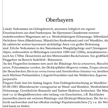
Oberbayern
Lokale Vorkommen im Gebirgsbereich, ansonsten lediglich ein eigener
Einzelnachweis aus dem Frankenjura. Im Alpenraum Charakterart extensiv
rinderbeweideter Magerrasen mit u.a. Weidenblättrigem Ochsenauge, Silberdistel
Orchideen-Arten (Händelwurz, Männliches Knabenkraut) und viel Wundklee, di
für zahlreiche weitere bayernweit rückläufige Arten von großer Bedeutung
sind. Etliche Vorkommen in den Naturräumen Mangfallgebirge und Chiemgauer
Alpen, insbesondere in Höhenlagen zwischen 1000 und 1200m, ausnahmsweise
noch bis 1700m. Desweiteren auf den Mittenwalder Buckelwiesen. Ein großfläc
Fluggebiet im Bereich Sudelfeld - Brünnstein.
An den Flugstellen kommen stets auch die Bläulinge
Aricia
artaxerxes
,
Maculin
arion
,
Polyommatus
coridon
, die Dickkopffalter
Hesperia
comma
,
Pyrgus alveu
die Heuschrecken
Decticus verrucivorus
und
Stenobothrus lineatus
vor, desöfte
auch Mittlerer Perlmuttfalter, Lilagold-Feuerfalter und das Widderchen
Zygaena
purpuralis
.
Flugzeit Ende Juni bis Anfang August. Eine Eiablagebeobachtung an Wundklee
05.08.1993. Blütenbesuche vorzugsweise an Wund- und Hornklee, Weidenblättr
Ochsenauge, Gewöhnliche Braunelle und Tauben-Skabiose beobachtet. Die Mä
sind v.a. in Hangfußbereichen oder entlang von Einschnitten, z.B. Bachläufen
anzutreffen (meist mit weiteren Bläulings- und Dickkopf-Männchen). Die Art ist 
leicht nachweisbar und hat offenbar niedrige Populationsdichten (?), v.a. die We
sind kaum zu finden.