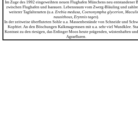
Im Zuge des 1992 eingeweihten neuen Flughafen Münchens neu entstandener 
zwischen Flughafen und Isarauen. Lebensraum vom Zwerg-Bläuling und zahlre
weiterer Tagfalterarten (u.a.
Erebia medusa, Coenonympha glycerion, Maculi
nausithous, Erynnis tages
).
In der zeitweise überfluteten Sohle u.a. Massenbestände von Schneide und Sch
Kopfriet. An den Böschungen Kalkmagerrasen mit u.a. sehr viel Wundklee. Sta
Kontrast zu den riesigen, das Erdinger Moos heute prägenden, wüstenhaften und
Agrarfluren.