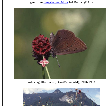
genutzten
Bergkirchner Moos
bei Dachau (DAH)
Wildsteig, Illachmoos, etwa 850m (WM), 19.06.1993