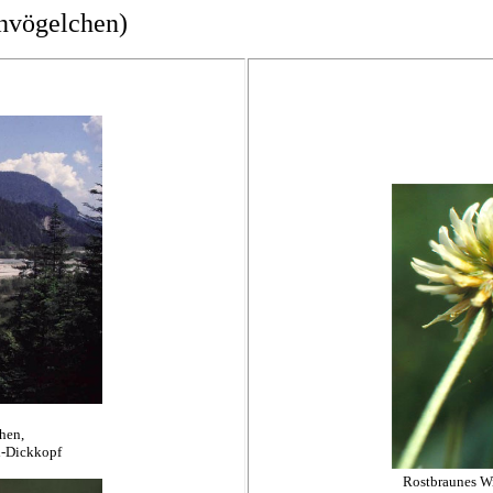
nvögelchen)
hen,
l-Dickkopf
Rostbraunes W