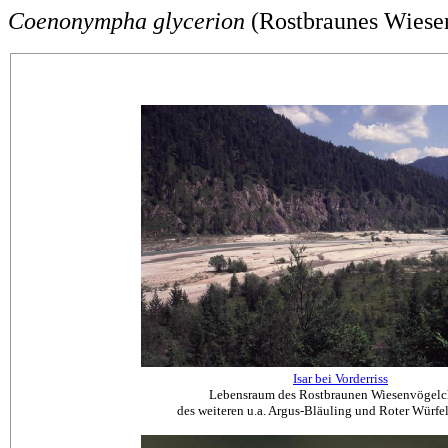
Coenonympha glycerion
(Rostbraunes Wiese
Isar bei Vorderriss
Lebensraum des Rostbraunen Wiesenvögelc
des weiteren u.a. Argus-Bläuling und Roter Würfe