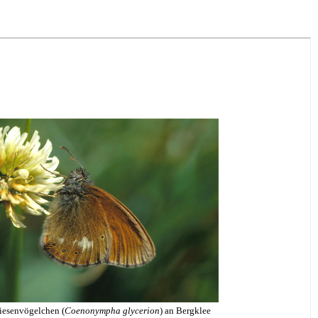
iesenvögelchen
(
Coenonympha glycerion
) an Bergklee