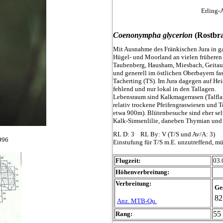
Erling-
Coenonympha glycerion
(Rostbra
Mit Ausnahme des Fränkischen Jura in ga
Hügel- und Moorland an vielen früheren
Taubenberg, Hausham, Miesbach, Geitau)
und generell im östlichen Oberbayern fas
Tacherting (TS). Im Jura dagegen auf He
fehlend und nur lokal in den Tallagen.
Lebensraum sind Kalkmagerrasen (Talfla
relativ trockene Pfeifengraswiesen und
etwa 900m). Blütenbesuche sind eher sel
Kalk-Simsenlilie, daneben Thymian un
RL D: 3 RL By: V (T/S und Av/A: 3)
1996
Einstufung für T/S m.E. unzutreffend, mü
Flugzeit:
03.
Höhenverbreitung:
Verbreitung:
Ge
82
Anz. MTB-Qu.
55 
Rang: