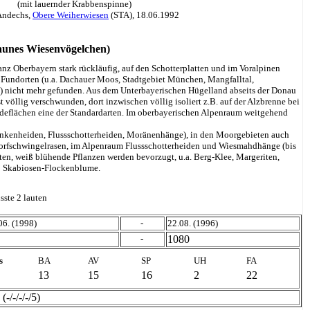
(mit lauernder Krabbenspinne)
Andechs,
Obere Weiherwiesen
(STA), 18.06.1992
unes Wiesenvögelchen)
nz Oberbayern stark rückläufig, auf den Schotterplatten und im Voralpinen
 Fundorten (u.a. Dachauer Moos, Stadtgebiet München, Mangfalltal,
 nicht mehr gefunden. Aus dem Unterbayerischen Hügelland abseits der Donau
t völlig verschwunden, dort inzwischen völlig isoliert z.B. auf der Alzbrenne bei
ideflächen eine der Standardarten. Im oberbayerischen Alpenraum weitgehend
nkenheiden, Flussschotterheiden, Moränenhänge), in den Moorgebieten auch
 Torfschwingelrasen, im Alpenraum Flussschotterheiden und Wiesmahdhänge (bis
ten, weiß blühende Pflanzen werden bevorzugt, u.a. Berg-Klee, Margeriten,
d Skabiosen-Flockenblume.
sste 2 lauten
06. (1998)
-
22.08. (1996)
1080
-
s
BA
AV
SP
UH
FA
13
15
16
2
22
(-/-/-/-/5)