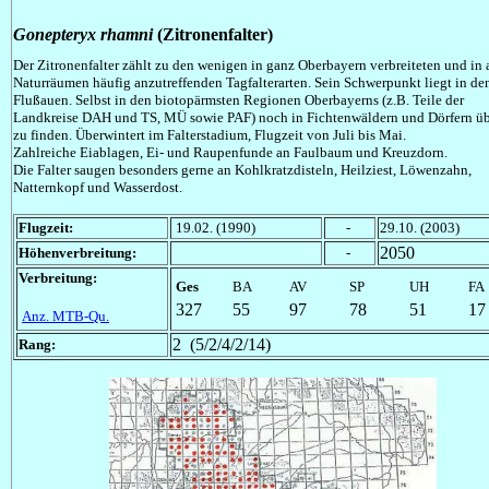
Gonepteryx
rhamni
(Zitronenfalter)
Der Zitronenfalter zählt zu den wenigen in ganz Oberbayern verbreiteten und in 
Naturräumen häufig anzutreffenden Tagfalterarten. Sein Schwerpunkt liegt in de
Flußauen. Selbst in den biotopärmsten Regionen Oberbayerns (z.B. Teile der
Landkreise DAH und TS, MÜ sowie PAF) noch in Fichtenwäldern und Dörfern üb
zu finden. Überwintert im Falterstadium, Flugzeit von Juli bis Mai.
Zahlreiche Eiablagen, Ei- und Raupenfunde an Faulbaum und Kreuzdorn.
Die Falter saugen besonders gerne an Kohlkratzdisteln, Heilziest, Löwenzahn,
Natternkopf und Wasserdost.
Flugzeit:
19.02. (1990)
-
29.10. (2003)
2050
Höhenverbreitung:
-
Verbreitung:
Ges
BA
AV
SP
UH
FA
327
55
97
78
51
17
Anz. MTB-Qu.
2 (5/2/4/2/14)
Rang: