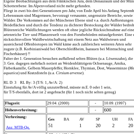
Eigene Beobachtungen aus dem Fränkischen Jura, dem Donauraum und der Mün
Schotterebene. Im Alpenvorland nicht mehr gefunden.
Fliegt in zwei bis drei Generationen pro Jahr, von Ende April bis Anfang Septemb
Lebensraum sind Magerrasen, bevorzugt versaumte, ungenutzte Bereiche, sowie 
Wälder. Die Vorkommen auf der Münchener Ebene sind v.a. durch Aufforstungen
Heideflächen und durch die Tendenz zu dichterer Bestockung der Wälder bedroh
Blütenreiche Waldlichtungen werden oft ohne jegliche Rücksichtnahme auf ein
artenreiche Tier- und Pflanzenwelt von den Forstbehörden mitaufgeforstet. Eine 
rücksichtsvollere Waldbewirtschaftung mit einem Netz aus Waldwiesen und
ausreichend Offenbiotopen im Wald käme auch zahlreichen weiteren Arten sehr
zugute (z.B. Korbinianiwald bei Oberschleißheim, Isarauen bei Mintraching und
Fischerhäuser) !!
Falter der 1. Generation besuchen auffallend selten Blüten (u.a. Löwenzahn), die
3. Gen. dagegen mehrfach notiert an Weidenblättrigem Ochsenauge, Arnika,
Färberkamille, Gelbem Mauerpfeffer, Hornklee, Thymian, Dost, Wasserminze (
Me
aquatica
) und Kratzdisteln (u.a.
Cirsium arvense
).
RL D: 3 RL By: 3 (T/S: 1, Av/A: 2)
Einstufung für Av/A völlig unzutreffend, müsste m.E. 0 oder 1 sein,
für T/S ebenfalls, dort ist 2 angebracht (für 1 noch nicht selten genug)
Flugzeit:
29.04. (2000)
-
10.09. (1997)
600
Höhenverbreitung:
-
Verbreitung:
Ges
BA
AV
SP
UH
FA
51
1
20
2
20
Anz. MTB-Qu.