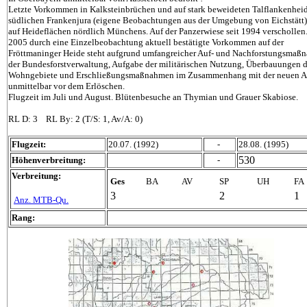
Letzte Vorkommen in Kalksteinbrüchen und auf stark beweideten Talflankenhei
südlichen Frankenjura (eigene Beobachtungen aus der Umgebung von Eichstätt)
auf Heideflächen nördlich Münchens. Auf der Panzerwiese seit 1994 verschollen
2005 durch eine Einzelbeobachtung aktuell bestätigte Vorkommen auf der
Fröttmaninger Heide steht aufgrund umfangreicher Auf- und Nachforstungsmaß
der Bundesforstverwaltung, Aufgabe der militärischen Nutzung, Überbauungen 
Wohngebiete und Erschließungsmaßnahmen im Zusammenhang mit der neuen A
unmittelbar vor dem Erlöschen.
Flugzeit im Juli und August. Blütenbesuche an Thymian und Grauer Skabiose.
RL D: 3 RL By: 2 (T/S: 1, Av/A: 0)
Flugzeit:
20.07. (1992)
-
28.08. (1995)
530
Höhenverbreitung:
-
Verbreitung:
Ges
BA
AV
SP
UH
FA
3
2
1
Anz. MTB-Qu.
Rang: