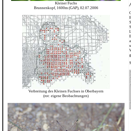
Kleiner Fuchs
Brunnenkopf, 1600m (GAP), 02.07.2006
G
E
S
S
L
E
a
u
W
g
S
Verbreitung des Kleinen Fuchses in Oberbayern
(rot: eigene Beobachtungen)