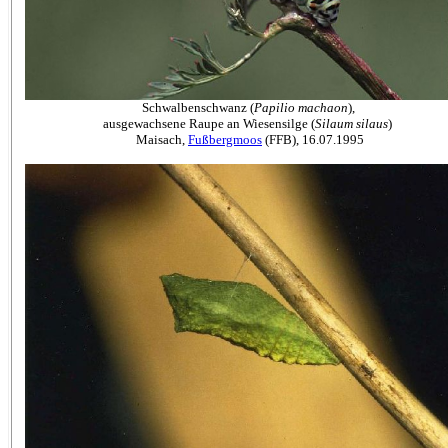
Schwalbenschwanz (
Papilio
machaon
),
ausgewachsene Raupe an Wiesensilge (
Silaum
silaus
)
Maisach,
Fußbergmoos
(FFB), 16.07.1995