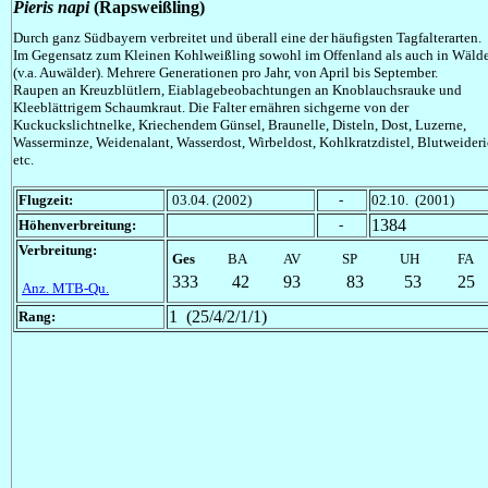
Pieris napi
(Rapsweißling)
Durch ganz Südbayern verbreitet und überall eine der häufigsten Tagfalterarten.
Im Gegensatz zum Kleinen Kohlweißling sowohl im Offenland als auch in Wäld
(v.a. Auwälder). Mehrere Generationen pro Jahr, von April bis September.
Raupen an Kreuzblütlern, Eiablagebeobachtungen an Knoblauchsrauke und
Kleeblättrigem Schaumkraut. Die Falter ernähren sichgerne von der
Kuckuckslichtnelke, Kriechendem Günsel, Braunelle, Disteln, Dost, Luzerne,
Wasserminze, Weidenalant, Wasserdost, Wirbeldost, Kohlkratzdistel, Blutweider
etc.
Flugzeit:
03.04. (2002)
-
02.10. (2001)
1384
Höhenverbreitung:
-
Verbreitung:
Ges
BA
AV
SP
UH
FA
333
42
93
83
53
25
Anz. MTB-Qu.
1 (25/4/2/1/1)
Rang: