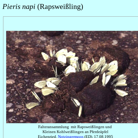
Pieris napi
(Rapsweißling)
Falteransammlung mit Rapsweißlingen und
Kleinen Kohlweißlingen an Pferdeäpfel
Eichenried,
Notzingermoos
(ED), 17.08.1995