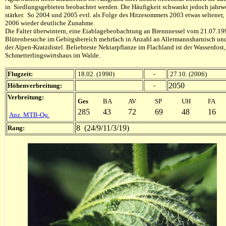
in Siedlungsgebieten beobachtet werden. Die Häufigkeit schwankt jedoch jahrw
stärker. So 2004 und 2005 evtl. als Folge des Hitzesommers 2003 etwas seltener,
2006 wieder deutliche Zunahme.
Die Falter überwintern, eine Eiablagebeobachtung an Brennnessel vom 21.07.19
Blütenbesuche im Gebirgsbereich mehrfach in Anzahl an Allermannsharnisch un
der Alpen-Kratzdistel. Beliebteste Nektarpflanze im Flachland ist der Wasserdost,
Schmetterlingswirtshaus im Walde.
Flugzeit:
18.02. (1990)
-
27.10. (2006)
2050
Höhenverbreitung:
-
Verbreitung:
Ges
BA
AV
SP
UH
FA
285
43
72
69
48
16
Anz. MTB-Qu.
8 (24/9/11/3/19)
Rang: