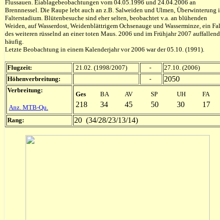
Flussauen. Eiablagebeobachtungen vom 04.05.1996 und 24.04.2006 an
Brennnessel. Die Raupe lebt auch an z.B. Salweiden und Ulmen, Überwinterung 
Falterstadium. Blütenbesuche sind eher selten, beobachtet v.a. an blühenden
Weiden, auf Wasserdost, Weidenblättrigem Ochsenauge und Wasserminze, ein Fal
des weiteren rüsselnd an einer toten Maus. 2006 und im Frühjahr 2007 auffallend
häufig.
Letzte Beobachtung in einem Kalenderjahr vor 2006 war der 05.10. (1991).
Flugzeit:
21.02. (1998/2007)
-
27
.10. (2006)
2050
Höhenverbreitung:
-
Verbreitung:
Ges
BA
AV
SP
UH
FA
218
34
45
50
30
17
Anz. MTB-Qu.
20 (34/28/23/13/14)
Rang: