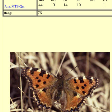
44
13
14
10
1
Anz. MTB-Qu.
76
Rang: