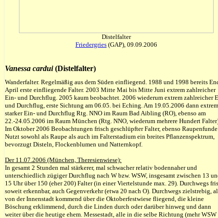
Distelfalter
Friedergries
(GAP), 09.09.2006
Vanessa cardui
(
Distelfalter
)
Wanderfalter. Regelmäßig aus dem Süden einfliegend. 1988 und 1998 bereits En
April erste einfliegende Falter. 2003 Mitte Mai bis Mitte Juni extrem zahlreicher
Ein- und Durchflug. 2005 kaum beobachtet. 2006 wiederum extrem zahlreicher E
und Durchflug, erste Sichtung am 06.05. bei Eching. Am 19.05.2006 dann extre
starker Ein- und Durchflug Rtg. NNO im Raum Bad Aibling (RO), ebenso am
22.-24.05.2006 im Raum München (Rtg. NNO, wiederum mehrere Hundert Falter)
Im Oktober 2006 Beobachtungen frisch geschlüpfter Falter, ebenso Raupenfunde
Nutzt sowohl als Raupe als auch im Falterstadium ein breites Pflanzenspektrum,
bevorzugt Disteln, Flockenblumen und Natternkopf.
Der 11.07.2006 (München, Theresienwiese):
In gesamt 2 Stunden mal stärkerer, mal schwacher relativ bodennaher und
unterschiedlich zügiger Durchflug nach W bzw. WSW, insgesamt zwischen 13 u
15 Uhr über 150 (eher 200) Falter (in einer Viertelstunde max. 29). Durchwegs fri
soweit erkennbar, auch Gegenverkehr (etwa 20 nach O). Durchwegs zielstrebig, al
von der Innenstadt kommend über die Oktoberfestwiese fliegend, die kleine
Böschung erklimmend, durch die Linden durch oder darüber hinweg und dann
weiter über die heutige ehem. Messestadt, alle in die selbe Richtung (mehr WSW 