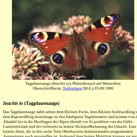
Tagpfauenauge (
Inachis io
), Blütenbesuch auf Wasserdost
Oberschleißheim,
Torfeinfang
(M-L), 05.08.1986
Inachis io
(Tagpfauenauge)
Das Tagpfauenauge zählt neben dem Kleinen Fuchs, dem Kleinen Kohlweißling
dem Rapsweißling heutzutage zu den häufigsten Tagfalterarten und kommt von 
Altmühl bis in die Hochlagen der Alpen überall vor. Es profitiert von der Gülle-
Landwirtschaft und der vielerorts zu hohen Stickstoffbelastung der Umwelt. Eine
letzten Arten, die in den weite Teile Oberbayerns dominierenden ausgeräumten
Agrarwüsten noch anzutreffen ist. Aufgrund ihrer hohen Mobilität können sie au