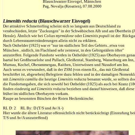
Blauschwarzer Eisvogel, Männchen
Pag, Novalja (Kroatien), 07.08.2000
Limenitis reducta
(Blauschwarzer Eisvogel)
Der attraktive Schmetterling scheint sich so langsam aus Deutschland zu
verabschieden, letzte "Zuckungen" in der Schwäbischen Alb und am Oberrhein (J
Hensle). Ähnlich wie bei
Colias myrmidone
oder
Limenitis populi
ist der Rückg
durch Lebensraumveränderungen allein nicht zu erklären.
Nach Osthelder (1925) war er "nur im südlichen Teil des Gebiets...etwa von
München...südlich, im Flachland sehr zerstreut, in den Gebirgstälern öfter"
anzutreffen. Folgende Fundorte werden in Osthelder (1925) aus Oberbayern gena
Isartal bei Großhesselohe und Pullach, Gleißental, Starnberg, Wasserburg am Inn,
Murnau, Kochel, Oberammergau, Raithen, Unterwössen und Nussdorf am Inn.
Auch wenn es verwundert, daß in der ZSM (von einem Ex., das mit Gleißental
beschriftet ist, abgesehen) Belegtiere dazu fehlen und in der damaligen Nomenkl
mit
Limenitis camilla
die heutige
Limenitis reducta
benannt wurde, so sollten do
die
Fundortangaben, die sich sowohl bei Osthelder (1925) als auch bei Kranz (18
finden eindeutig auf
Limenitis reducta
beziehen und darauf hinweisen, daß diese
früher im südlichen Oberbayern vorkam.
Raupe an besonnten Büschen der Roten Heckenkirsche.
RL D: 2 RL By: D (T/S und Av/A -)
Hier wurde die ältere Literatur offensichtlich nicht berücksichtigt (Einstufung be
T/S und Av/A unzutreffend)