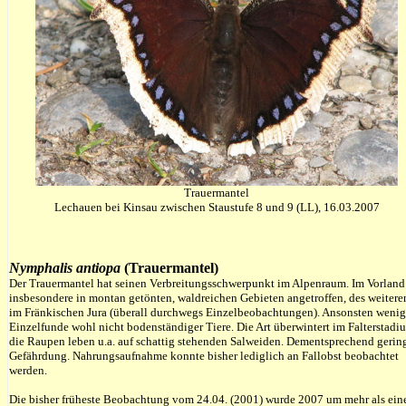
Trauermantel
Lechauen bei Kinsau zwischen Staustufe 8 und 9 (LL), 16.03.2007
Nymphalis antiopa
(Trauermantel)
Der Trauermantel hat seinen Verbreitungsschwerpunkt im Alpenraum. Im Vorland
insbesondere in montan getönten, waldreichen Gebieten angetroffen, des weitere
im Fränkischen Jura (überall durchwegs Einzelbeobachtungen). Ansonsten weni
Einzelfunde wohl nicht bodenständiger Tiere. Die Art überwintert im Falterstadi
die Raupen leben u.a. auf schattig stehenden Salweiden. Dementsprechend gerin
Gefährdung. Nahrungsaufnahme konnte bisher lediglich an Fallobst beobachtet
werden.
Die bisher früheste Beobachtung vom 24.04. (2001) wurde 2007 um mehr als ein