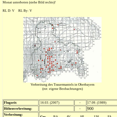
Monat unterboten (siehe Bild rechts)!
RL D: V RL By: V
Verbreitung des Trauermantels in Oberbayern
(rot: eigene Beobachtungen)
Flugzeit:
16.03. (2007)
-
17.09. (1989)
900
Höhenverbreitung:
-
Verbreitung:
Ges
BA
AV
SP
UH
FA