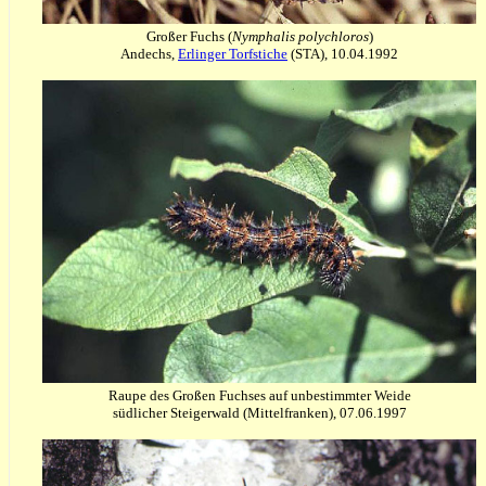
Großer Fuchs (
Nymphalis polychloros
)
Andechs,
Erlinger Torfstiche
(STA), 10.04.1992
Raupe des Großen Fuchses auf unbestimmter Weide
südlicher Steigerwald (Mittelfranken), 07.06.1997