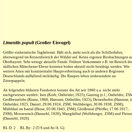
Limenitis
populi
(Großer Eisvogel)
Größte einheimische Tagfalterart. Hält sich, mehr noch als die Schillerfalter,
überwiegend im Kronenbereich der Wälder auf. Keine eigenen Beobachtungen a
Oberbayern. Sehr wenige aktuelle Funde. Frühere Vorkommen z.B. im Bereich de
südlichen Münchener Ebene konnten bisher aktuell nicht bestätigt werden. Wie
weitere Arten mit kontinentaler Hauptverbreitung auch in anderen Regionen
Deutschlands auffallend rückläufig. Die Raupen leben insbesondere an
Zitterpappeln.
An folgenden früheren Fundorten konnte die Art seit 1960 u.a. nicht mehr
nachgewiesen werden: Isen (Korb; Osthelder, 1925), Gauting (e.l.; Osthelder; ZS
Großhesselohe (Kranz, 1860; Hansum; Osthelder, 1925), Deisenhofen (Hansum, i
Osthelder, 1925; Daniel, 29.06.1924; ZSM; Wolfsberger, 30.06.1938; ZSM),
Mühlthal im Isartal (Hesse, 05.06.1943, ZSM), Gleißental (Pfeiffer, 17.06.1917;
ZSM), Mooseurach (Dannehl, 1920), Mangfalltal (Wolfsberger, ZSM) und Fletze
(Dannehl, 1920).
RL D: 2 RL By: 2 (T/S und Av/A: G)