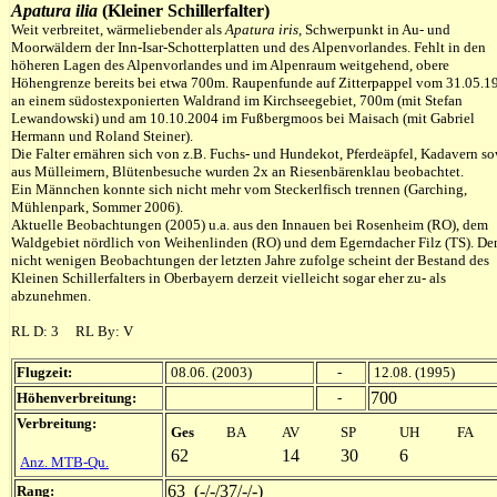
Apatura ilia
(Kleiner Schillerfalter)
Weit verbreitet, wärmeliebender als
Apatura iris
, Schwerpunkt in Au- und
Moorwäldern der Inn-Isar-Schotterplatten und des Alpenvorlandes. Fehlt in den
höheren Lagen des Alpenvorlandes und im Alpenraum weitgehend, obere
Höhengrenze bereits bei etwa 700m. Raupenfunde auf Zitterpappel vom 31.05.1
an einem südostexponierten Waldrand im Kirchseegebiet, 700m
(mit Stefan
Lewandowski) und am 10.10.2004 im Fußbergmoos bei Maisach (mit Gabriel
Hermann und Roland Steiner)
.
Die Falter ernähren sich von z.B. Fuchs- und Hundekot, Pferdeäpfel, Kadavern s
aus Mülleimern, Blütenbesuche wurden 2x an Riesenbärenklau beobachtet.
Ein Männchen konnte sich nicht mehr vom Steckerlfisch trennen (Garching,
Mühlenpark, Sommer 2006).
Aktuelle Beobachtungen (2005) u.a. aus den Innauen bei Rosenheim (RO), dem
Waldgebiet nördlich von Weihenlinden (RO) und dem Egerndacher Filz (TS).
De
nicht wenigen Beobachtungen der letzten Jahre zufolge scheint der Bestand des
Kleinen Schillerfalters in Oberbayern derzeit vielleicht sogar eher zu- als
abzunehmen.
RL D: 3 RL By: V
Flugzeit:
08.06. (2003)
-
12.08. (1995)
700
Höhenverbreitung:
-
Verbreitung:
Ges
BA
AV
SP
UH
FA
62
14
30
6
Anz. MTB-Qu.
63 (-/-/37/-/-)
Rang: