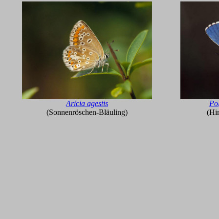
Aricia agestis
Po
(Sonnenröschen-Bläuling)
(Hi