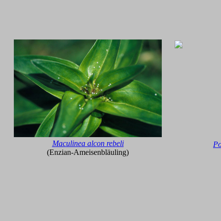
Maculinea alcon rebeli
Po
(Enzian-Ameisenbläuling)