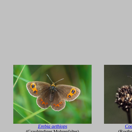
Erebia aethiops
Coe
(Graubindiger Mohrenfalter)
(Rostb